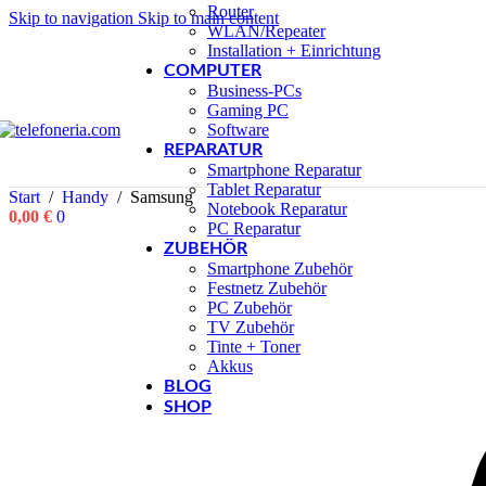
Router
Skip to navigation
Skip to main content
WLAN/Repeater
Installation + Einrichtung
COMPUTER
Business-PCs
Gaming PC
Software
REPARATUR
Smartphone Reparatur
Tablet Reparatur
Start
/
Handy
/
Samsung
Notebook Reparatur
0,00
€
0
PC Reparatur
ZUBEHÖR
Smartphone Zubehör
Festnetz Zubehör
PC Zubehör
TV Zubehör
Tinte + Toner
Akkus
BLOG
SHOP