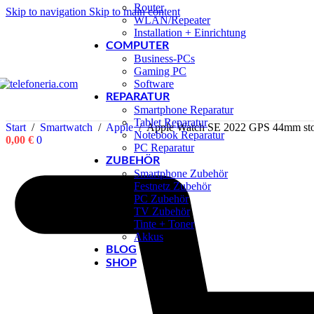
Router
Skip to navigation
Skip to main content
WLAN/Repeater
Installation + Einrichtung
COMPUTER
Business-PCs
Gaming PC
Software
REPARATUR
Smartphone Reparatur
Tablet Reparatur
Start
/
Smartwatch
/
Apple
/
Apple Watch SE 2022 GPS 44mm sto
Notebook Reparatur
0,00
€
0
PC Reparatur
ZUBEHÖR
Smartphone Zubehör
Festnetz Zubehör
PC Zubehör
TV Zubehör
Tinte + Toner
Akkus
BLOG
SHOP