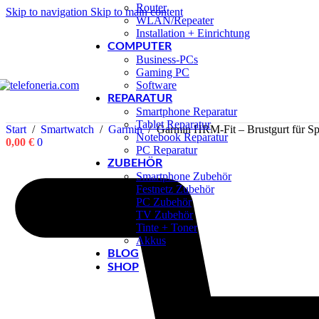
Router
Skip to navigation
Skip to main content
WLAN/Repeater
Installation + Einrichtung
COMPUTER
Business-PCs
Gaming PC
Software
REPARATUR
Smartphone Reparatur
Tablet Reparatur
Start
/
Smartwatch
/
Garmin
/
Garmin HRM-Fit – Brustgurt für S
Notebook Reparatur
0,00
€
0
PC Reparatur
ZUBEHÖR
Smartphone Zubehör
Festnetz Zubehör
PC Zubehör
TV Zubehör
Tinte + Toner
Akkus
BLOG
SHOP