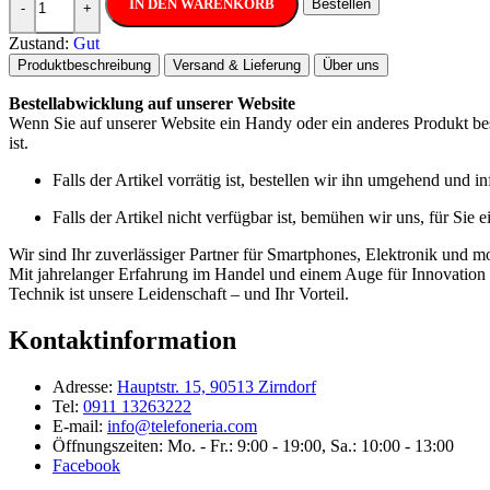
IN DEN WARENKORB
Bestellen
-
+
Zustand:
Gut
Produktbeschreibung
Versand & Lieferung
Über uns
Bestellabwicklung auf unserer Website
Wenn Sie auf unserer Website ein Handy oder ein anderes Produkt best
ist.
Falls der Artikel vorrätig ist, bestellen wir ihn umgehend und 
Falls der Artikel nicht verfügbar ist, bemühen wir uns, für Sie 
Wir sind Ihr zuverlässiger Partner für Smartphones, Elektronik und m
Mit jahrelanger Erfahrung im Handel und einem Auge für Innovation b
Technik ist unsere Leidenschaft – und Ihr Vorteil.
Kontaktinformation
Adresse:
Hauptstr. 15, 90513 Zirndorf
Tel:
0911 13263222
E-mail:
info@telefoneria.com
Öffnungszeiten: Mo. - Fr.: 9:00 - 19:00, Sa.: 10:00 - 13:00
Facebook