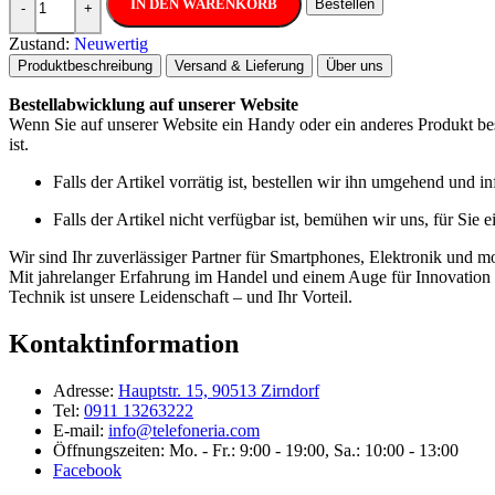
IN DEN WARENKORB
Bestellen
-
+
Zustand:
Neuwertig
Produktbeschreibung
Versand & Lieferung
Über uns
Bestellabwicklung auf unserer Website
Wenn Sie auf unserer Website ein Handy oder ein anderes Produkt best
ist.
Falls der Artikel vorrätig ist, bestellen wir ihn umgehend und 
Falls der Artikel nicht verfügbar ist, bemühen wir uns, für Sie 
Wir sind Ihr zuverlässiger Partner für Smartphones, Elektronik und m
Mit jahrelanger Erfahrung im Handel und einem Auge für Innovation b
Technik ist unsere Leidenschaft – und Ihr Vorteil.
Kontaktinformation
Adresse:
Hauptstr. 15, 90513 Zirndorf
Tel:
0911 13263222
E-mail:
info@telefoneria.com
Öffnungszeiten: Mo. - Fr.: 9:00 - 19:00, Sa.: 10:00 - 13:00
Facebook