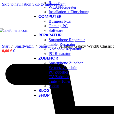
Router
Skip to navigation
Skip to main content
WLAN/Repeater
Installation + Einrichtung
COMPUTER
Business-PCs
Gaming PC
Software
REPARATUR
Smartphone Reparatur
Tablet Reparatur
Start
/
Smartwatch
/
Samsung
/
Samsung Galaxy Watch8 Classic
Notebook Reparatur
0,00
€
0
PC Reparatur
ZUBEHÖR
Smartphone Zubehör
Festnetz Zubehör
PC Zubehör
TV Zubehör
Tinte + Toner
Akkus
BLOG
SHOP