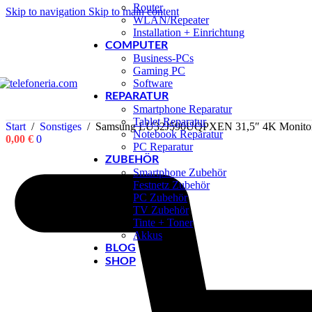
Router
Skip to navigation
Skip to main content
WLAN/Repeater
Installation + Einrichtung
COMPUTER
Business-PCs
Gaming PC
Software
REPARATUR
Smartphone Reparatur
Tablet Reparatur
Start
/
Sonstiges
/
Samsung LU32J590UQPXEN 31,5″ 4K Monito
Notebook Reparatur
0,00
€
0
PC Reparatur
ZUBEHÖR
Smartphone Zubehör
Festnetz Zubehör
PC Zubehör
TV Zubehör
Tinte + Toner
Akkus
BLOG
SHOP