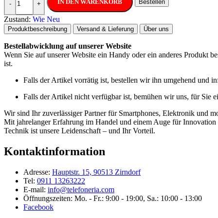
IN DEN WARENKORB
Bestellen
-
+
Zustand:
Wie Neu
Produktbeschreibung
Versand & Lieferung
Über uns
Bestellabwicklung auf unserer Website
Wenn Sie auf unserer Website ein Handy oder ein anderes Produkt best
ist.
Falls der Artikel vorrätig ist, bestellen wir ihn umgehend und 
Falls der Artikel nicht verfügbar ist, bemühen wir uns, für Sie 
Wir sind Ihr zuverlässiger Partner für Smartphones, Elektronik und m
Mit jahrelanger Erfahrung im Handel und einem Auge für Innovation b
Technik ist unsere Leidenschaft – und Ihr Vorteil.
Kontaktinformation
Adresse:
Hauptstr. 15, 90513 Zirndorf
Tel:
0911 13263222
E-mail:
info@telefoneria.com
Öffnungszeiten: Mo. - Fr.: 9:00 - 19:00, Sa.: 10:00 - 13:00
Facebook