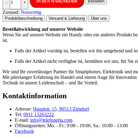
IN DEN WARENKORB
Bestellen
-
+
Zustand:
Neuwertig
Produktbeschreibung
Versand & Lieferung
Über uns
Bestellabwicklung auf unserer Website
Wenn Sie auf unserer Website ein Handy oder ein anderes Produkt best
ist.
Falls der Artikel vorrätig ist, bestellen wir ihn umgehend und 
Falls der Artikel nicht verfügbar ist, bemühen wir uns, für Sie 
Wir sind Ihr zuverlässiger Partner für Smartphones, Elektronik und m
Mit jahrelanger Erfahrung im Handel und einem Auge für Innovation b
Technik ist unsere Leidenschaft – und Ihr Vorteil.
Kontaktinformation
Adresse:
Hauptstr. 15, 90513 Zirndorf
Tel:
0911 13263222
E-mail:
info@telefoneria.com
Öffnungszeiten: Mo. - Fr.: 9:00 - 19:00, Sa.: 10:00 - 13:00
Facebook