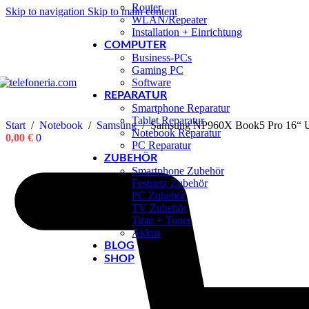
Router
Skip to navigation
Skip to main content
WLAN/Repeater
Installation + Einrichtung
COMPUTER
Business-PCs
Gaming PC
Software
REPARATUR
Smartphone Reparatur
Tablet Reparatur
Start
/
Notebook
/
Samsung
/
Samsung NP960X Book5 Pro 16“ U
Notebook Reparatur
0,00
€
0
PC Reparatur
ZUBEHÖR
Smartphone Zubehör
Festnetz Zubehör
PC Zubehör
TV Zubehör
Tinte + Toner
Akkus
BLOG
SHOP