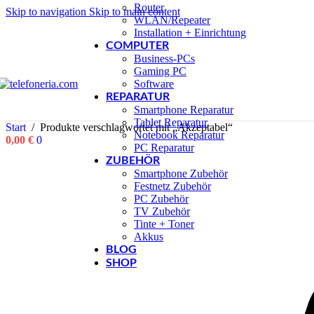
Router
Skip to navigation
Skip to main content
WLAN/Repeater
Installation + Einrichtung
COMPUTER
Business-PCs
Gaming PC
Software
REPARATUR
Smartphone Reparatur
Tablet Reparatur
Start
/
Produkte verschlagwortet mit „Akzeptabel“
Notebook Reparatur
0,00
€
0
PC Reparatur
ZUBEHÖR
Smartphone Zubehör
Festnetz Zubehör
PC Zubehör
TV Zubehör
Tinte + Toner
Akkus
BLOG
SHOP