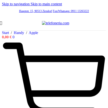
Skip to navigation
Skip to main content
Hauptstr. 15, 90513 Zirndorf
Fon/Whatsapp: 0911 13263222
Start
/
Handy
/
Apple
0,00
€
0