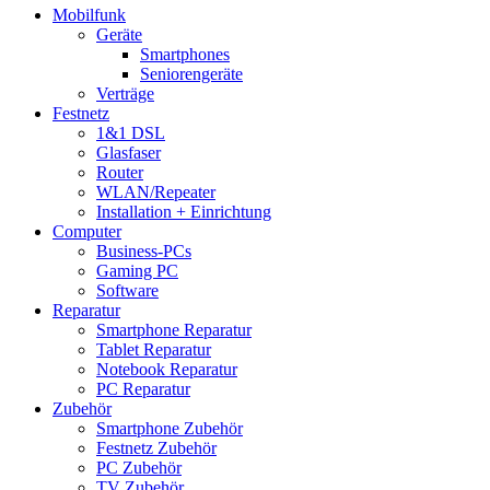
Mobilfunk
Geräte
Smartphones
Seniorengeräte
Verträge
Festnetz
1&1 DSL
Glasfaser
Router
WLAN/Repeater
Installation + Einrichtung
Computer
Business-PCs
Gaming PC
Software
Reparatur
Smartphone Reparatur
Tablet Reparatur
Notebook Reparatur
PC Reparatur
Zubehör
Smartphone Zubehör
Festnetz Zubehör
PC Zubehör
TV Zubehör