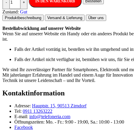
IN DEN WARENKORB
Bestellen
-
+
Zustand:
Gut
Produktbeschreibung
Versand & Lieferung
Über uns
Bestellabwicklung auf unserer Website
Wenn Sie auf unserer Website ein Handy oder ein anderes Produkt best
ist.
Falls der Artikel vorrätig ist, bestellen wir ihn umgehend und 
Falls der Artikel nicht verfügbar ist, bemühen wir uns, für Sie 
Wir sind Ihr zuverlässiger Partner für Smartphones, Elektronik und m
Mit jahrelanger Erfahrung im Handel und einem Auge für Innovation b
Technik ist unsere Leidenschaft – und Ihr Vorteil.
Kontaktinformation
Adresse:
Hauptstr. 15, 90513 Zirndorf
Tel:
0911 13263222
E-mail:
info@telefoneria.com
Öffnungszeiten: Mo. - Fr.: 9:00 - 19:00, Sa.: 10:00 - 13:00
Facebook