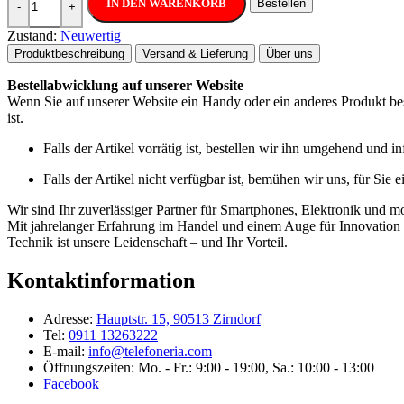
IN DEN WARENKORB
Bestellen
-
+
Zustand:
Neuwertig
Produktbeschreibung
Versand & Lieferung
Über uns
Bestellabwicklung auf unserer Website
Wenn Sie auf unserer Website ein Handy oder ein anderes Produkt best
ist.
Falls der Artikel vorrätig ist, bestellen wir ihn umgehend und 
Falls der Artikel nicht verfügbar ist, bemühen wir uns, für Sie 
Wir sind Ihr zuverlässiger Partner für Smartphones, Elektronik und m
Mit jahrelanger Erfahrung im Handel und einem Auge für Innovation b
Technik ist unsere Leidenschaft – und Ihr Vorteil.
Kontaktinformation
Adresse:
Hauptstr. 15, 90513 Zirndorf
Tel:
0911 13263222
E-mail:
info@telefoneria.com
Öffnungszeiten: Mo. - Fr.: 9:00 - 19:00, Sa.: 10:00 - 13:00
Facebook