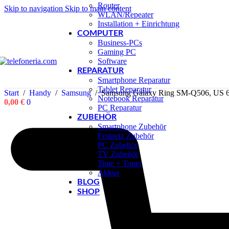
Router
Skip to navigation
Skip to main content
WLAN/Repeater
Installation + Einrichtung
COMPUTER
Business-PCs
Gaming PC
Software
REPARATUR
Smartphone Reparatur
Tablet Reparatur
Start
/
Handy
/
Samsung
/
Samsung Galaxy Ring SM-Q506, US 6
Notebook Reparatur
0,00
€
0
PC Reparatur
ZUBEHÖR
Smartphone Zubehör
Festnetz Zubehör
PC Zubehör
TV Zubehör
Tinte + Toner
Akkus
BLOG
SHOP