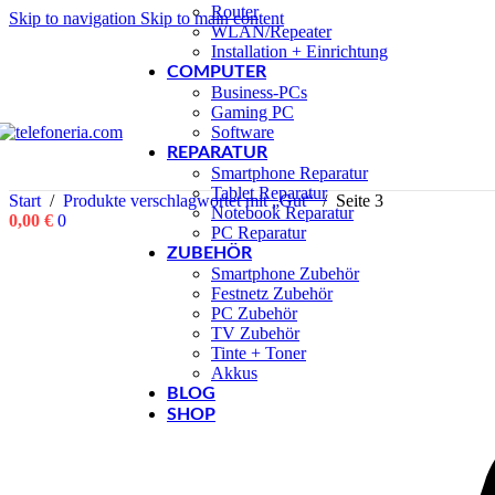
Router
Skip to navigation
Skip to main content
WLAN/Repeater
Installation + Einrichtung
COMPUTER
Business-PCs
Gaming PC
Software
REPARATUR
Smartphone Reparatur
Tablet Reparatur
Start
/
Produkte verschlagwortet mit „Gut“
/
Seite 3
Notebook Reparatur
0,00
€
0
PC Reparatur
ZUBEHÖR
Smartphone Zubehör
Festnetz Zubehör
PC Zubehör
TV Zubehör
Tinte + Toner
Akkus
BLOG
SHOP