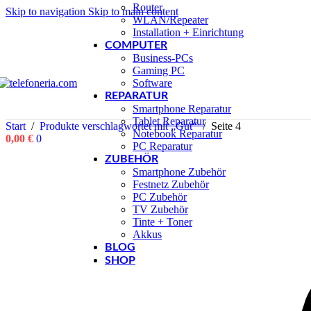
Router
Skip to navigation
Skip to main content
WLAN/Repeater
Installation + Einrichtung
COMPUTER
Business-PCs
Gaming PC
Software
REPARATUR
Smartphone Reparatur
Tablet Reparatur
Start
/
Produkte verschlagwortet mit „Gut“
/
Seite 4
Notebook Reparatur
0,00
€
0
PC Reparatur
ZUBEHÖR
Smartphone Zubehör
Festnetz Zubehör
PC Zubehör
TV Zubehör
Tinte + Toner
Akkus
BLOG
SHOP