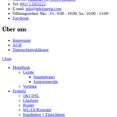
Tel:
0911 13263222
E-mail:
info@telefoneria.com
Öffnungszeiten: Mo. - Fr.: 9:00 - 19:00, Sa.: 10:00 - 13:00
Facebook
Über uns
Impressum
AGB
Datenschutzerklärung
Close
Mobilfunk
Geräte
Smartphones
Seniorengeräte
Verträge
Festnetz
1&1 DSL
Glasfaser
Router
WLAN/Repeater
Installation + Einrichtung