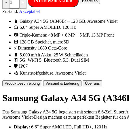
IN DEN WARENKORB
Bestellen
-
+
Zustand:
Akzeptabel
📱 Galaxy A34 5G (A346B) – 128 GB, Awesome Violet
📺 6,6″ Super AMOLED, 120 Hz
📷 Triple-Kamera: 48 MP + 8 MP + 5 MP, 13 MP Front
💾 128 GB Speicher, microSD
⚡ Dimensity 1080 Octa-Core
🔋 5.000 mAh Akku, 25 W Schnellladen
📶 5G, Wi-Fi 5, Bluetooth 5.3, Dual SIM
🛡️ IP67
🎨 Kunststoffgehäuse, Awesome Violet
Produktbeschreibung
Versand & Lieferung
Über uns
Samsung Galaxy A34 5G (A346B
Das Samsung Galaxy A34 5G begeistert mit seinem 6,6-Zoll Super AM
Awesome Violet-Design machen es zum perfekten Begleiter für den A
Display:
6,6″ Super AMOLED, Full HD+, 120 Hz