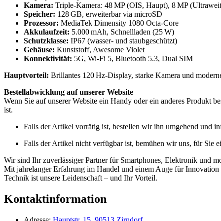
Kamera:
Triple-Kamera: 48 MP (OIS, Haupt), 8 MP (Ultrawei
Speicher:
128 GB, erweiterbar via microSD
Prozessor:
MediaTek Dimensity 1080 Octa-Core
Akkulaufzeit:
5.000 mAh, Schnellladen (25 W)
Schutzklasse:
IP67 (wasser- und staubgeschützt)
Gehäuse:
Kunststoff, Awesome Violet
Konnektivität:
5G, Wi-Fi 5, Bluetooth 5.3, Dual SIM
Hauptvorteil:
Brillantes 120 Hz-Display, starke Kamera und modern
Bestellabwicklung auf unserer Website
Wenn Sie auf unserer Website ein Handy oder ein anderes Produkt best
ist.
Falls der Artikel vorrätig ist, bestellen wir ihn umgehend und 
Falls der Artikel nicht verfügbar ist, bemühen wir uns, für Sie 
Wir sind Ihr zuverlässiger Partner für Smartphones, Elektronik und m
Mit jahrelanger Erfahrung im Handel und einem Auge für Innovation b
Technik ist unsere Leidenschaft – und Ihr Vorteil.
Kontaktinformation
Adresse:
Hauptstr. 15, 90513 Zirndorf