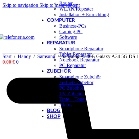
Router
Skip to navigation
Skip to main content
WLAN/Repeater
Installation + Einrichtung
COMPUTER
Business-PCs
Gaming PC
Software
REPARATUR
Smartphone Reparatur
Tablet Reparatur
Start
/
Handy
/
Samsung
/
Samsung A346B Galaxy A34 5G DS 1
Notebook Reparatur
0,00
€
0
PC Reparatur
ZUBEHÖR
Smartphone Zubehör
Festnetz Zubehör
PC Zubehör
TV Zubehör
Tinte + Toner
Akkus
BLOG
SHOP