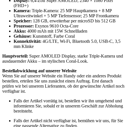
Display:
6,4-Zoll Super AMOLED, 2340 × 1080 Pixel
(FHD+)
Kamera:
Triple-Kamera: 25 MP Hauptkamera + 8 MP
Ultraweitwinkel + 5 MP Tiefensensor; 25 MP Frontkamera
Speicher:
128 GB, erweiterbar per microSD bis 512 GB
Prozessor:
Exynos 9610 Octa-Core
Akku:
4000 mAh mit 15W Schnellladen
Gehäuse:
Kunststoff, Farbe Coral
Konnektivität:
4G/LTE, Wi-Fi, Bluetooth 5.0, USB-C, 3,5
mm Klinke
Hauptvorteil:
Super AMOLED Display, starke Triple-Kamera und
ausdauernder Akku – im stylischen Coral-Look.
Bestellabwicklung auf unserer Website
Wenn Sie auf unserer Website ein Handy oder ein anderes Produkt
bestellen, erteilen Sie uns zunächst einen Auftrag. Erst danach
prüfen wir bei unserem Lieferanten, ob der gewünschte Artikel noch
verfügbar ist.
Falls der Artikel vorrätig ist, bestellen wir ihn umgehend und
informieren Sie, sobald er in unserem Geschäft zur Abholung
bereitsteht.
Falls der Artikel nicht verfügbar ist, bemühen wir uns, für Sie
eine passende Alternative zu finden.