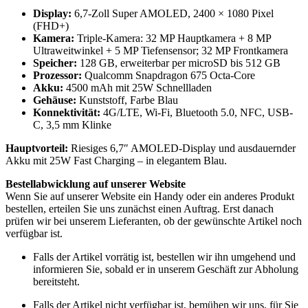
Display:
6,7-Zoll Super AMOLED, 2400 × 1080 Pixel
(FHD+)
Kamera:
Triple-Kamera: 32 MP Hauptkamera + 8 MP
Ultraweitwinkel + 5 MP Tiefensensor; 32 MP Frontkamera
Speicher:
128 GB, erweiterbar per microSD bis 512 GB
Prozessor:
Qualcomm Snapdragon 675 Octa-Core
Akku:
4500 mAh mit 25W Schnellladen
Gehäuse:
Kunststoff, Farbe Blau
Konnektivität:
4G/LTE, Wi-Fi, Bluetooth 5.0, NFC, USB-
C, 3,5 mm Klinke
Hauptvorteil:
Riesiges 6,7″ AMOLED-Display und ausdauernder
Akku mit 25W Fast Charging – in elegantem Blau.
Bestellabwicklung auf unserer Website
Wenn Sie auf unserer Website ein Handy oder ein anderes Produkt
bestellen, erteilen Sie uns zunächst einen Auftrag. Erst danach
prüfen wir bei unserem Lieferanten, ob der gewünschte Artikel noch
verfügbar ist.
Falls der Artikel vorrätig ist, bestellen wir ihn umgehend und
informieren Sie, sobald er in unserem Geschäft zur Abholung
bereitsteht.
Falls der Artikel nicht verfügbar ist, bemühen wir uns, für Sie