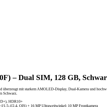
F) – Dual SIM, 128 GB, Schwar
nd überzeugt mit starkem AMOLED-Display, Dual-Kamera und hochwer
em Schwarz.
FHD+), HDR10+
f/1.5–f/2.4, OIS) + 16 MP Ultraweitwinkel; 10 MP Frontkamera