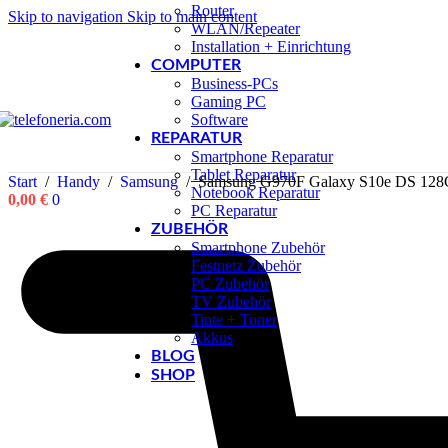
Router
Skip to navigation
Skip to main content
WLAN/Repeater
Installation + Einrichtung
COMPUTER
Business-PCs
Gaming PC
Software
REPARATUR
Smartphone Reparatur
Tablet Reparatur
Start
/
Handy
/
Samsung
/
Samsung G970F Galaxy S10e DS 128
Notebook Reparatur
0,00
€
0
PC Reparatur
ZUBEHÖR
Smartphone Zubehör
Festnetz Zubehör
PC Zubehör
TV Zubehör
Tinte + Toner
Akkus
BLOG
SHOP