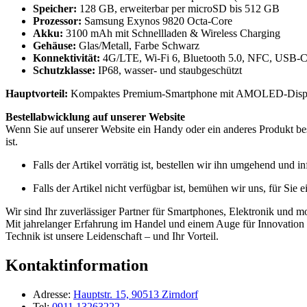
Speicher:
128 GB, erweiterbar per microSD bis 512 GB
Prozessor:
Samsung Exynos 9820 Octa-Core
Akku:
3100 mAh mit Schnellladen & Wireless Charging
Gehäuse:
Glas/Metall, Farbe Schwarz
Konnektivität:
4G/LTE, Wi-Fi 6, Bluetooth 5.0, NFC, USB-C
Schutzklasse:
IP68, wasser- und staubgeschützt
Hauptvorteil:
Kompaktes Premium-Smartphone mit AMOLED-Display,
Bestellabwicklung auf unserer Website
Wenn Sie auf unserer Website ein Handy oder ein anderes Produkt best
ist.
Falls der Artikel vorrätig ist, bestellen wir ihn umgehend und 
Falls der Artikel nicht verfügbar ist, bemühen wir uns, für Sie 
Wir sind Ihr zuverlässiger Partner für Smartphones, Elektronik und m
Mit jahrelanger Erfahrung im Handel und einem Auge für Innovation b
Technik ist unsere Leidenschaft – und Ihr Vorteil.
Kontaktinformation
Adresse:
Hauptstr. 15, 90513 Zirndorf
Tel:
0911 13263222