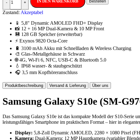
IN DEN WARENKORB
Bestellen
-
+
Zustand:
Akzeptabel
📱 5,8″ Dynamic AMOLED FHD+ Display
📸 12 + 16 MP Dual-Kamera & 10 MP Front
💾 128 GB Speicher (erweiterbar)
⚡ Exynos 9820 Octa-Core
🔋 3100 mAh Akku mit Schnellladen & Wireless Charging
🎨 Glas-/Metallgehäuse in Schwarz
🌐 4G, Wi-Fi 6, NFC, USB-C & Bluetooth 5.0
💧 IP68 wasser- & staubgeschützt
🎧 3,5 mm Kopfhöreranschluss
Produktbeschreibung
Versand & Lieferung
Über uns
Samsung Galaxy S10e (SM-G970
Das Samsung Galaxy S10e ist das kompakte Modell der S10-Serie u
leistungsfähiges Smartphone im praktischen Format – hier in elegant
Display:
5,8-Zoll Dynamic AMOLED, 2280 × 1080 Pixel (
Kamera:
Dual-Kamera: 12 MP Hauptkamera (variabler Blende 