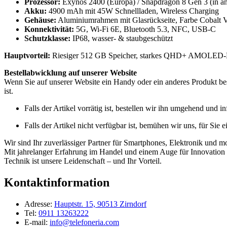
Prozessor:
Exynos 2400 (Europa) / Snapdragon 8 Gen 3 (in a
Akku:
4900 mAh mit 45W Schnellladen, Wireless Charging
Gehäuse:
Aluminiumrahmen mit Glasrückseite, Farbe Cobalt V
Konnektivität:
5G, Wi-Fi 6E, Bluetooth 5.3, NFC, USB-C
Schutzklasse:
IP68, wasser- & staubgeschützt
Hauptvorteil:
Riesiger 512 GB Speicher, starkes QHD+ AMOLED-Dis
Bestellabwicklung auf unserer Website
Wenn Sie auf unserer Website ein Handy oder ein anderes Produkt best
ist.
Falls der Artikel vorrätig ist, bestellen wir ihn umgehend und 
Falls der Artikel nicht verfügbar ist, bemühen wir uns, für Sie 
Wir sind Ihr zuverlässiger Partner für Smartphones, Elektronik und m
Mit jahrelanger Erfahrung im Handel und einem Auge für Innovation b
Technik ist unsere Leidenschaft – und Ihr Vorteil.
Kontaktinformation
Adresse:
Hauptstr. 15, 90513 Zirndorf
Tel:
0911 13263222
E-mail:
info@telefoneria.com