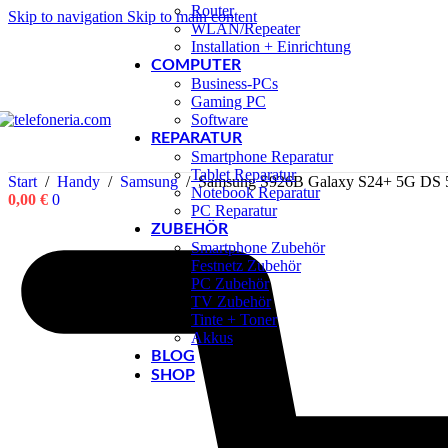
Router
Skip to navigation
Skip to main content
WLAN/Repeater
Installation + Einrichtung
COMPUTER
Business-PCs
Gaming PC
Software
REPARATUR
Smartphone Reparatur
Tablet Reparatur
Start
/
Handy
/
Samsung
/
Samsung S926B Galaxy S24+ 5G DS 5
Notebook Reparatur
0,00
€
0
PC Reparatur
ZUBEHÖR
Smartphone Zubehör
Festnetz Zubehör
PC Zubehör
TV Zubehör
Tinte + Toner
Akkus
BLOG
SHOP