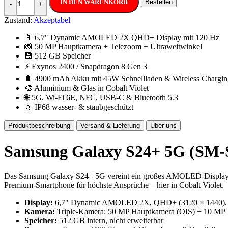
IN DEN WARENKORB
Bestellen
-
+
Zustand:
Akzeptabel
📱 6,7″ Dynamic AMOLED 2X QHD+ Display mit 120 Hz
📸 50 MP Hauptkamera + Telezoom + Ultraweitwinkel
💾 512 GB Speicher
⚡ Exynos 2400 / Snapdragon 8 Gen 3
🔋 4900 mAh Akku mit 45W Schnellladen & Wireless Chargin
🎨 Aluminium & Glas in Cobalt Violet
🌐 5G, Wi-Fi 6E, NFC, USB-C & Bluetooth 5.3
💧 IP68 wasser- & staubgeschützt
Produktbeschreibung
Versand & Lieferung
Über uns
Samsung Galaxy S24+ 5G (SM-S9
Das Samsung Galaxy S24+ 5G vereint ein großes AMOLED-Display, sta
Premium-Smartphone für höchste Ansprüche – hier in Cobalt Violet.
Display:
6,7″ Dynamic AMOLED 2X, QHD+ (3120 × 1440), 
Kamera:
Triple-Kamera: 50 MP Hauptkamera (OIS) + 10 MP T
Speicher:
512 GB intern, nicht erweiterbar